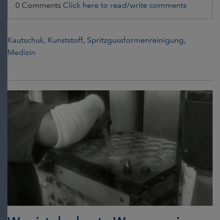
0 Comments
Click here to read/write comments
Kautschuk
,
Kunststoff
,
Spritzgussformenreinigung
,
Medizin