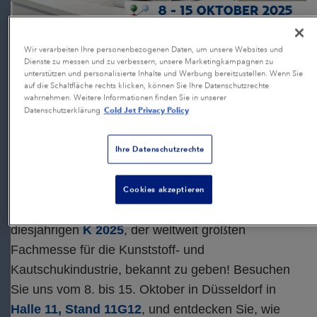
Wir verarbeiten Ihre personenbezogenen Daten, um unsere Websites und
K 2025: Der Zukunft der
Dienste zu messen und zu verbessern, unsere Marketingkampagnen zu
unterstützen und personalisierte Inhalte und Werbung bereitzustellen. Wenn Sie
Kunststofffertigung begegnen
auf die Schaltfläche rechts klicken, können Sie Ihre Datenschutzrechte
wahrnehmen. Weitere Informationen finden Sie in unserer
Cold Jet Privacy Policy
Datenschutzerklärung
Posted by
Christiane Rach
on 28.08.2025 09:03:22
Ihre Datenschutzrechte
Cookies akzeptieren
Wir freuen uns, unsere Teilnahme an der
diesjährigen
K 2025
, der weltweit größten
Fachmesse für die Kunststoff- und
Kautschukindustrie, bekannt zu geben! Besuchen
Sie uns vom 8. bis 15. Oktober in Düsseldorf in
Halle 11, Stand 11G12
, und entdecken Sie, wie