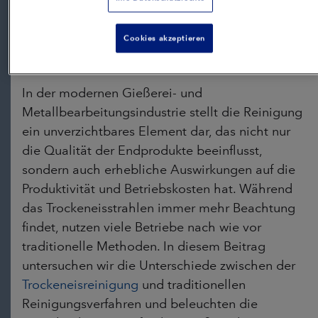
Cookies akzeptieren
In der modernen Gießerei- und
Metallbearbeitungsindustrie stellt die Reinigung
ein unverzichtbares Element dar, das nicht nur
die Qualität der Endprodukte beeinflusst,
sondern auch erhebliche Auswirkungen auf die
Produktivität und Betriebskosten hat. Während
das Trockeneisstrahlen immer mehr Beachtung
findet, nutzen viele Betriebe nach wie vor
traditionelle Methoden. In diesem Beitrag
untersuchen wir die Unterschiede zwischen der
Trockeneisreinigung
und traditionellen
Reinigungsverfahren und beleuchten die