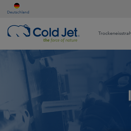
Deutschland
Trockeneisstra
Luft- & raumfahrt
Airline Catering
Automobilindustr
Reinigungsdienstleistung
Kühlung in der
Holzwerkstoffe
Lebensmittelverarbeitun
Nahrungsmittel & Getränke
Gießerei
Produktion für das Strah
Medizinprodukt
Bergbau