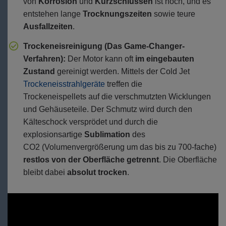
von
Korrosion
und
Kurzschlüssen
ist hoch, und es
entstehen lange
Trocknungszeiten
sowie teure
Ausfallzeiten
.
Trockeneisreinigung (Das Game-Changer-
Verfahren):
Der Motor kann oft
im eingebauten
Zustand
gereinigt werden. Mittels der Cold Jet
Trockeneisstrahlgeräte
treffen die
Trockeneispellets auf die verschmutzten Wicklungen
und Gehäuseteile. Der Schmutz wird durch den
Kälteschock versprödet und durch die
explosionsartige
Sublimation
des
CO2 (Volumenvergrößerung um das bis zu 700-fache)
restlos von der Oberfläche getrennt
. Die Oberfläche
bleibt dabei
absolut trocken
.